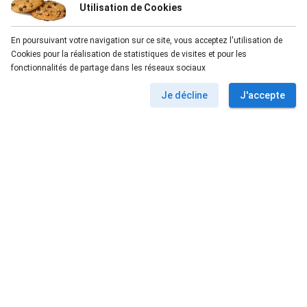
Utilisation de Cookies
En poursuivant votre navigation sur ce site, vous acceptez l'utilisation de
Cookies pour la réalisation de statistiques de visites et pour les
fonctionnalités de partage dans les réseaux sociaux
Je décline
J'accepte
Bienvenue à la Casse moto 06. Motos d'occasion,
scooters d'occasion, des pièces neuves et pièces
d'occasion pour les deux roues vous attendent à Cannes,
Mougins, Mouans Sartoux
Vente de motos et scooters d'occasion
Casse moto 06 vous propose une large séléction à la
vente de motos et scooters d'occasion
Pièces detachées moto et scooter
d'occasion
Vente de pièces detachées moto et scooter d'occasion.
Vente en ligne de pièces detachées moto et scooter